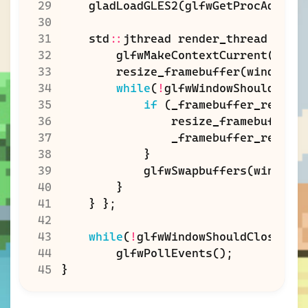
gladLoadGLES2
(
glfwGetProcAddres
std
::
jthread
render_thread
{
[
&
glfwMakeContextCurrent
(
wind
resize_framebuffer
(
window
);
while
(
!
glfwWindowShouldClos
if
(
_framebuffer_resize
resize_framebuffer
(
_framebuffer_resize
}
glfwSwapbuffers
(
window
)
}
}
};
while
(
!
glfwWindowShouldClose
(
wi
glfwPollEvents
();
}