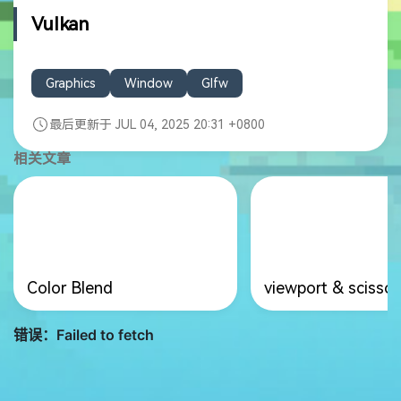
Vulkan
Graphics
Window
Glfw
最后更新于 JUL 04, 2025 20:31 +0800
相关文章
Color Blend
viewport & scissor