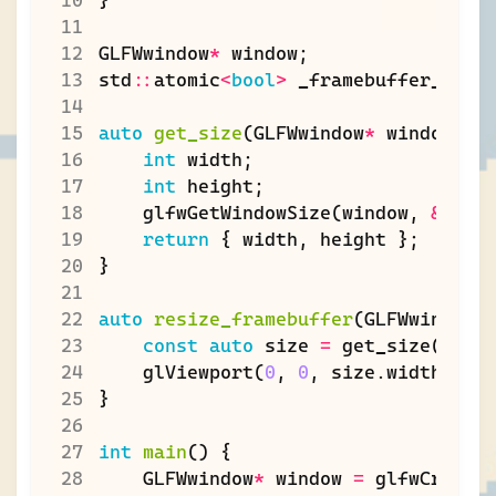
}
GLFWwindow
*
window
;
std
::
atomic
<
bool
>
_framebuffer_resi
auto
get_size
(
GLFWwindow
*
window
)
-
int
width
;
int
height
;
glfwGetWindowSize
(
window
,
&
widt
return
{
width
,
height
};
}
auto
resize_framebuffer
(
GLFWwindow
*
const
auto
size
=
get_size
(
wind
glViewport
(
0
,
0
,
size
.
width
,
si
}
int
main
()
{
GLFWwindow
*
window
=
glfwCreate