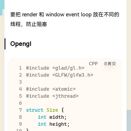
要把 render 和 window event loop 放在不同的
线程，防止阻塞
Opengl
CPP
📄拷贝
#include
<glad/gl.h>
#include
<GLFW/glfw3.h>
#include
<atomic>
#include
<jthread>
struct
Size
{
int
width
;
int
height
;