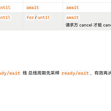
until
await
await
until
for
/
until
await
请求方 cancel 才能 canc
ady/wait
线 总线周期先采样
ready/wait
，有效再