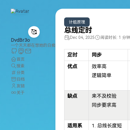
计组原理
总线定时
🥰
Dec 04, 2025
阅读时长: 1 分
DvdBr3o
一个天天都在想她的白痴
定时
同步
首页
搜索
优点
效率高
分类
逻辑简单
归档
友链
关于
缺点
来不及校验
同步要求高
适用系
1. 总线长度短