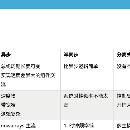
钟
异步
半同步
分离
总线周期长度可变
比异步逻辑简单
没有
实现速度差异大的组件交
流
速度慢
系统时钟频率不能太
控制
带宽窄
高
开销
逻辑复杂
nowadays 主流
1. 时钟频率低
多主