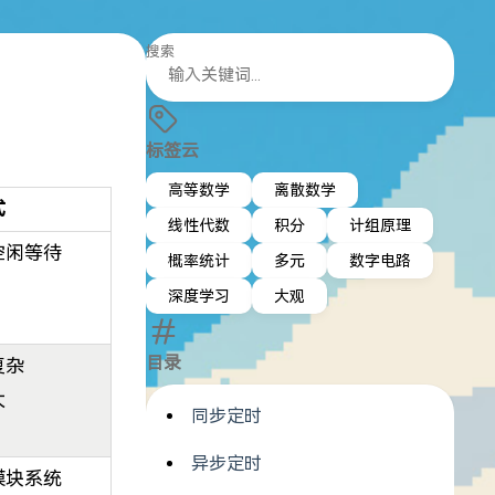
搜索
标签云
高等数学
离散数学
式
线性代数
积分
计组原理
空闲等待
概率统计
多元
数字电路
深度学习
大观
目录
复杂
大
同步定时
异步定时
模块系统