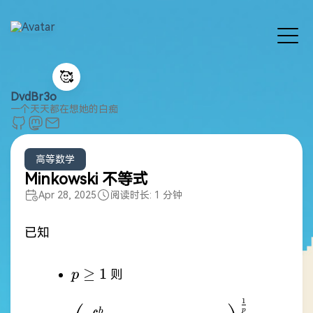
🥰
DvdBr3o
一个天天都在想她的白痴
高等数学
Minkowski 不等式
Apr 28, 2025
阅读时长: 1 分钟
已知
p\geq1
≥
1
则
p
1
\left(\int_{a}^{b} \
p
b
b