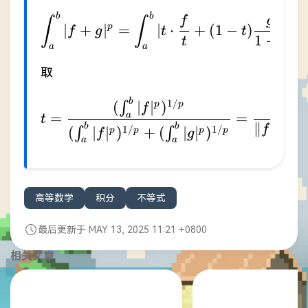
b
b
\int_{a}^{b}|f+g|^{p}
f
g
∫
∫
∣
+
∣
p
=
∣
⋅
+
(
1
−
)
∣
p
f
g
t
t
1
−
t
t
a
a
取
b
t=\frac{(\int_{a}^{b}
1/
(
∣
∣
)
∫
p
p
∥
∥
f
f
=
=
a
t
∥
∥
+
b
b
f
1/
1/
(
∣
∣
)
+
(
∣
∣
)
∫
∫
p
p
p
p
f
g
p
L
a
a
高等数学
积分
不等式
最后更新于 MAY 13, 2025 11:21 +0800
相关文章