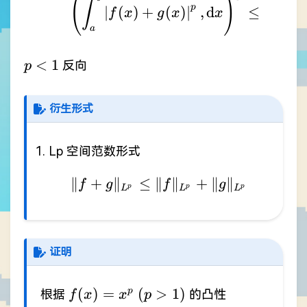
(
)
(
∫
∫
p
∣
(
)
+
(
)
∣
,
d
≤
∣
f
x
g
x
x
a
a
p<1
<
1
反向
p
衍生形式
Lp 空间范数形式
∥
+
∥
≤
∥
\lVert f+g \rVert _{L
∥
+
∥
∥
f
g
f
g
p
p
p
L
L
L
证明
f(x)=x^{p}
(p>1)
(
)
=
(
>
1
)
p
根据
的凸性
f
x
x
p