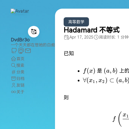
高等数学
Hadamard 不等式
🥰
Apr 17, 2025
阅读时长: 1 分钟
DvdBr3o
一个天天都在想她的白痴
已知
首页
搜索
f(x)
(a,b)
(
)
(
,
)
是
上的
f
x
a
b
分类
\forall(x_{1},x_
归档
∀
(
,
)
⊂
(
,
x
x
a
b
1
2
友链
关于
则
(
x
1
f