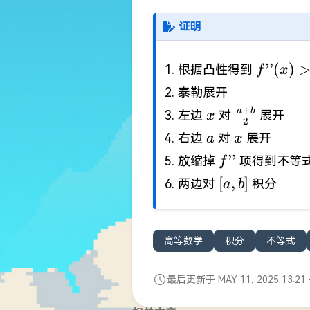
证明
f’’(x)>0
’’
(
)
根据凸性得到
f
x
泰勒展开
x
\frac{a+b
+
a
b
左边
对
展开
x
2
{2}
a
x
右边
对
展开
a
x
f’’
’’
放缩掉
项得到不等
f
[a,b]
[
,
]
两边对
积分
a
b
高等数学
积分
不等式
最后更新于 MAY 11, 2025 13:21 