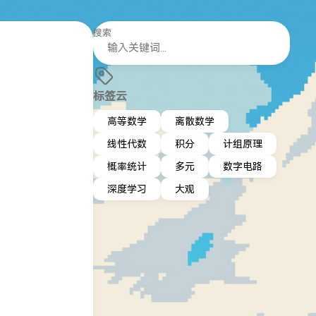
搜索
标签云
高等数学
离散数学
线性代数
积分
计组原理
概率统计
多元
数字电路
深度学习
大观
} \right)\leq \frac{\int_{x_{1}}^{x_{2}} f(