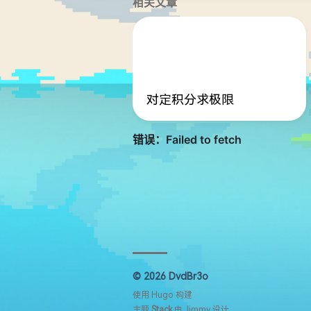
相关文章
对定积分求极限
© 2026 DvdBr3o
使用
Hugo
构建
主题
Stack
由
Jimmy
设计