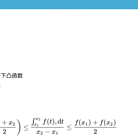
下凸函数
{2})\subset(a,b)
)
x
(
)
,
d
2
∫
f\left( \frac{x_{1}+x_{2}}{2
+
(
)
+
(
)
f
t
t
)
x
f
x
f
x
2
1
2
x
≤
≤
1
2
−
2
x
x
2
1