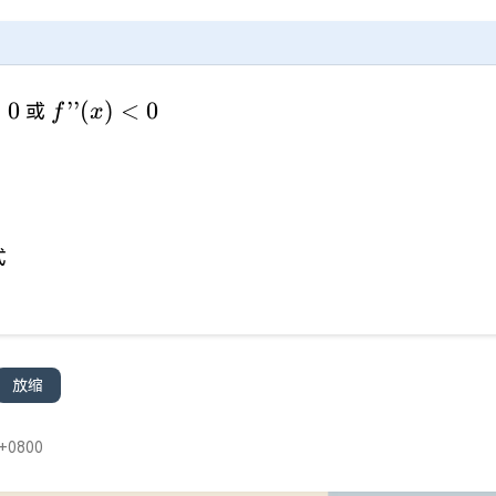
f’’(x)
>
0
’’
(
)
<
0
或
f
x
<0
}
式
放缩
+0800