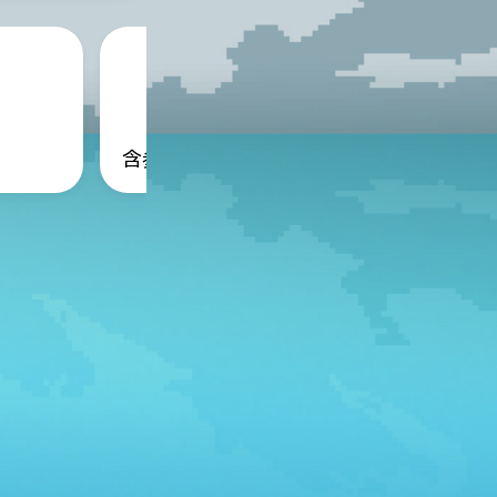
含参无穷积分
含参常义