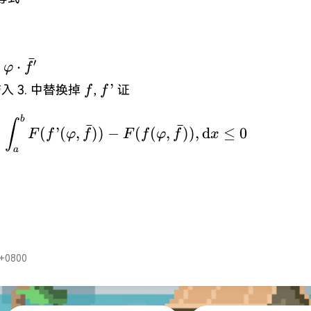
)\cdot
ˉ
\cdot
′
⋅
φ
f
rphi\cdot
f
f’
’
 3. 中替换掉
,
证
f
f
b
\int_{a}^{b} F(f’(\varphi,
∫
ˉ
ˉ
(
’
(
,
))
−
(
(
,
))
,
d
≤
0
F
f
φ
f
F
f
φ
f
x
a
+0800