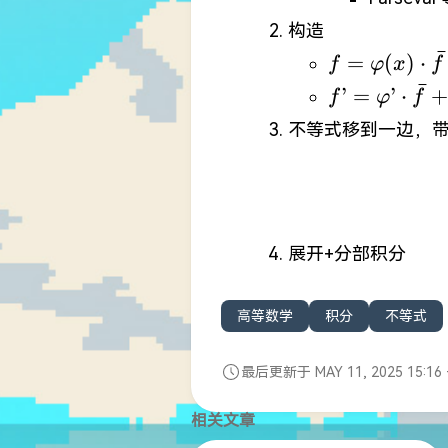
构造
ˉ
f=\varphi(x
=
(
)
⋅
f
φ
x
f
\bar{f}
ˉ
f’=\varphi’
’
=
’
⋅
+
f
φ
f
\bar{f}+\va
不等式移到一边，带入
\bar{f}'
展开+分部积分
高等数学
积分
不等式
最后更新于 MAY 11, 2025 15:16 
相关文章