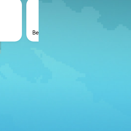
Bellman-Gronwall 不等式
Opial 