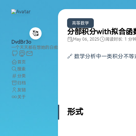
高等数学
分部积分with拟合
🥰
May 06, 2025
阅读时长: 1 分
DvdBr3o
一个天天都在想她的白痴
🔗 数学分析中一类积分不
首页
搜索
分类
归档
友链
关于
形式