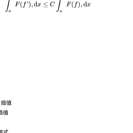
∫
∫
(
’
)
,
d
≤
(
)
,
d
F
f
x
C
F
f
x
a
a
{f}
e 插值
 插值
 等式