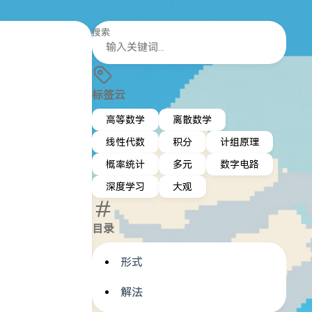
搜索
标签云
高等数学
离散数学
线性代数
积分
计组原理
概率统计
多元
数字电路
深度学习
大观
目录
形式
解法
m{d}x \leq C\int_{a}^{b} F(f) , \mathrm{d}x