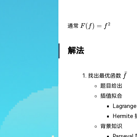
F(f)=f^{2}
2
(
)
=
通常
F
f
f
解法
ˉ
\bar
找出最优函数
f
题目给出
插值拟合
Lagrang
Hermite
背景知识
Parseval