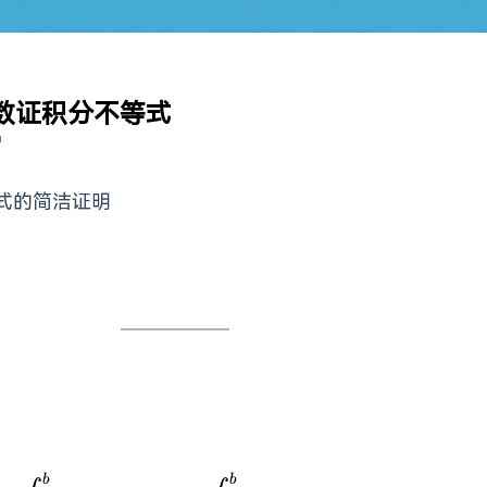
函数证积分不等式
钟
等式的简洁证明
b
b
\int_{a}^{b} F(f’) , \mathr