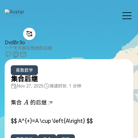
🥰
DvdBr3o
一个天天都在想她的白痴
离散数学
集合后继
Nov 27, 2025
阅读时长: 1 分钟
A
集合
的后继 :=
A
$$ A^{+}=A \cup \left{A\right} $$