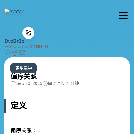
🥰
DvdBr3o
一个天天都在想她的白痴
离散数学
偏序关系
Sep 10, 2025
阅读时长: 1 分钟
定义
:=
:=
偏序关系