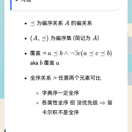
\preceq
A
⪯
为偏序关系
的偏关系
A
(A,\preceq)
A
(
,
⪯
)
为偏序集 (简记为
)
A
A
a \preceq
⪯
∧
¬∃
(
⪯
⪯
)
覆盖 :=
a
b
c
a
c
b
b \land
b
a
aka
覆盖
b
a
\neg
\exists
全序关系 := 任意两个元素可比
c(a\preceq
c \preceq
字典序一定全序
b)
\Rightarro
⇒
各属性全序 但 没优先级
笛
卡尔积不是全序