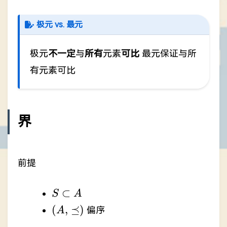
极元 vs. 最元
极元
不一定
与
所有
元素
可比
最元保证与所
有元素可比
界
前提
S\subset
⊂
S
A
A
(A,\preceq)
(
,
⪯
)
偏序
A