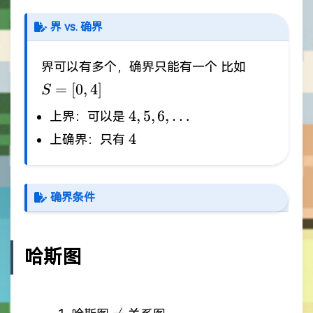
界 vs. 确界
S=
界可以有多个，确界只能有一个 比如
[0,4]
=
[
0
,
4
]
S
4,5,6,\dots
4
,
5
,
6
,
…
上界：可以是
4
4
上确界：只有
确界条件
哈斯图
\neq