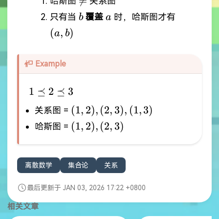

=
哈斯图
关系图
b
a
(a,b)
只有当
覆盖
时，哈斯图才有
b
a
(
,
)
a
b
Example
1\preceq
1
⪯
2
⪯
3
2
{(1,2),
(
1
,
2
)
,
(
2
,
3
)
,
(
1
,
3
)
关系图 =
\preceq
(2,3),
{(1,2),
(
1
,
2
)
,
(
2
,
3
)
哈斯图 =
3
(1,3)}
(2,3)}
离散数学
集合论
关系
最后更新于 JAN 03, 2026 17:22 +0800
相关文章