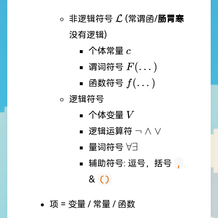
\mathcal{L}
非逻辑符号
L
(常谓函/
肠胃寒
没有逻辑)
c
个体常量
c
F(\dots)
(
…
)
谓词符号
F
f(\dots)
(
…
)
函数符号
f
逻辑符号
V
个体变量
V
\neg
¬
∧
∨
逻辑运算符
\land
\forall
∀∃
量词符号
\lor
\exists
辅助符号: 逗号，括号
,
&
()
项 = 变量 / 常量 / 函数