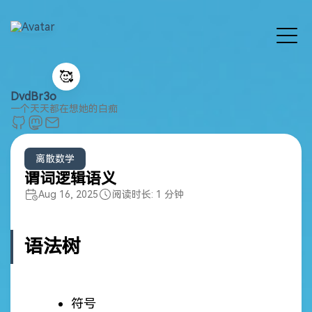
🥰
DvdBr3o
一个天天都在想她的白痴
离散数学
谓词逻辑语义
Aug 16, 2025
阅读时长: 1 分钟
语法树
符号