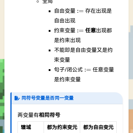
全局
:=
:=
自由变量
存在出现是
自由出现
:=
:=
约束变量
任意
出现都
是约束出现
不能即是自由变量又是约
束变量
:=
:=
句子/闭公式
任意变量
是约束变量
同符号变量是否同一变量
两变量有
相同符号
辖域
都为约束变元
都为自由变元