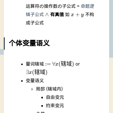
运算符の操作数の子公式 =
命题逻
\land
x+y
∧
+
辑子公式
有真值
如
不构
x
y
成子公式
个体变量语义
:=
\forall
\exists
:=
∀
(
辖域
)
量词辖域
or
x
x(辖
x(辖
∃
(
辖域
)
x
域)
域)
变量语义
局部 (辖域内)
自由变元
约束变元