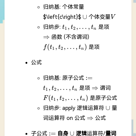
归纳基: 个体常量
\cup
V
∪
$\left{c\right}$
个体变量
V
t_{1},
\Rightar
,
,
…
,
归纳步:
是项
t
t
t
1
2
n
t_{2},
f(t_{1},
⇒
函数 (不含谓词)
\dots,t_{n}
t_{2},
(
,
,
…
,
)
是项
f
t
t
t
1
2
n
\dots,t_{n})
公式
:=
t_{1},
:=
归纳基: 原子公式
t_{2},
\Rightarrow
F(t_{1},
,
,
…
,
⇒
是项
谓词
t
t
t
1
2
n
\dots,t_{n}
t_{2},
(
,
,
…
,
)
是原子公式
F
t
t
t
1
2
n
\dots,t_
\cup
∪
归纳步: apply 逻辑运算符
量
\Rightarrow
⇒
词运算符 on 公式
公式
:=
\cup
:=
∪
子公式
自身
逻辑
运算符/
量词