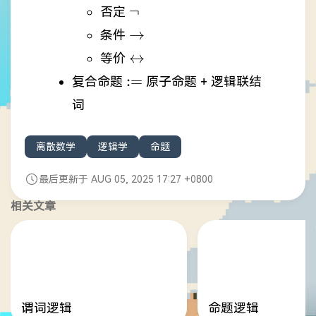
\neg
¬
否定
\rightarrow
→
条件
\leftrightarrow
↔
等价
:=
:=
复合命题
原子命题 + 逻辑联结
词
离散数学
逻辑学
命题
最后更新于 AUG 05, 2025 17:27 +0800
相关文章
谓词逻辑
命题逻辑