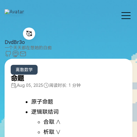
🥰
DvdBr3o
一个天天都在想她的白痴
离散数学
命题
Aug 05, 2025
阅读时长: 1 分钟
原子命题
逻辑联结词
\wedge
∧
合取
\vee
∨
析取