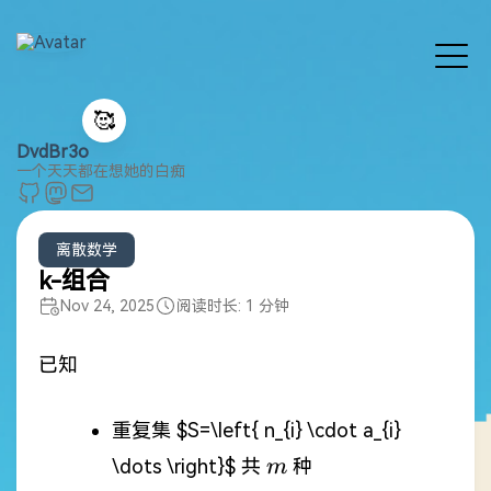
🥰
DvdBr3o
一个天天都在想她的白痴
离散数学
k-组合
Nov 24, 2025
阅读时长: 1 分钟
已知
重复集
$S=\left{ n_{i} \cdot a_{i}
m
\dots \right}$
共
种
m