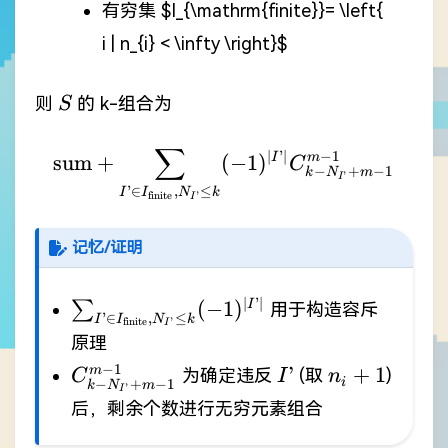
有穷集
$I_{\mathrm{finite}}= \left{
i | n_{i} < \infty \right}$
S
则
的 k-组合为
S
∑
\mathrm{sum} + \sum_{
∣
’
∣
−
1
sum
+
(
−
1
)
I
m
C
−
+
−
1
k
N
m
’
I
’
∈
,
≤
I
I
N
k
finite
’
I
记忆/证明
\sum_{I’\in
∣
’
∣
(
−
1
)
∑
I
用于构造容斥
’
∈
,
≤
I
I
N
k
finite
’
I
I_{\mathrm{finite}},N_{I’}\leq
原理
k} (-1)^{\left|I’\right|}
C_{k-
I’
n_{i}+1
−
1
’
+
1
m
为确定违反
(取
)
C
I
n
i
−
+
−
1
k
N
m
’
I
N_{I’}+m-
后，剩余个数进行无穷元素组合
1}^{m-1}