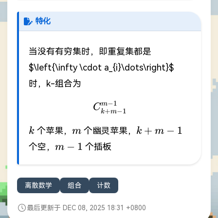
特化
当没有有穷集时，即重复集都是
$\left{\infty \cdot a_{i}\dots\right}$
时，k-组合为
−
1
m
C_{k+m-1}^{m-1}
C
+
−
1
k
m
k
m
k+m-
+
−
1
个苹果，
个幽灵苹果，
k
m
k
m
1
m-
−
1
个空，
个插板
m
1
离散数学
组合
计数
最后更新于 DEC 08, 2025 18:31 +0800