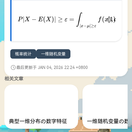
\begin{align} P{\lvert
∫
∣
−
(
)∣
≥
=
(
)
,
P
X
E
X
ε
f
x
d
x
∣
−
∣
≥
x
μ
ε
概率统计
一维随机变量
最后更新于 JAN 04, 2026 22:24 +0800
相关文章
典型一维分布の数字特征
一维随机变量の数