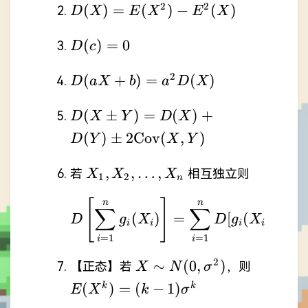
D(X)=E(X^{2})-
E^{2}(X)
2
2
(
)
=
(
)
−
(
)
D
X
E
X
E
X
E^{2}(X)
D(c)=0
(
)
=
0
D
c
D(aX+b)=a^{2}D(X)
2
(
+
)
=
(
)
D
a
X
b
a
D
X
D(X\pm
(
±
)
=
(
)
+
D
X
Y
D
X
Y)=D(X)+D(Y)\pm2\mathrm{Co
(
)
±
2
Cov
(
,
)
D
Y
X
Y
(X,Y)
X_{1},
,
,
…
,
若
相互独立则
X
X
X
1
2
n
X_{2},
n
n
D\left[ \sum_{i=1}^
[
]
\dots,
∑
∑
(
)
=
[
(
)]
D
g
X
D
g
X
X_{n}
i
i
i
i
=
1
=
1
i
i
X\sim
E(X^{k
2
∼
(
0
,
)
【正态】若
，则
X
N
σ
N(0,\sigma^{2})
(k-
(
)
=
(
−
1
)
k
k
E
X
k
σ
1)\sigm