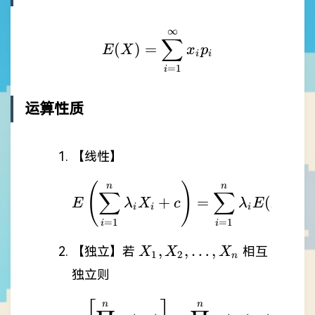
∞
E(X)=\sum_{i=1}^{\in
∑
(
)
=
E
X
x
p
i
i
=
1
i
运算性质
【线性】
n
n
E\left( \sum_{i=1}
(
)
∑
∑
+
=
(
)
+
E
λ
X
c
λ
E
X
i
i
i
i
=
1
=
1
i
i
X_{1},
,
,
…
,
【独立】若
相互
X
X
X
1
2
n
X_{2},
独立则
\dots,
X_{n}
n
n
E\left[ \prod_{i=1}