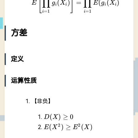
[
]
∏
∏
(
)
=
(
(
))
E
g
X
E
g
X
i
i
i
i
=
1
=
1
i
i
方差
定义
运算性质
【非负】
D(X)
(
)
≥
0
D
X
\ge 0
E(X^{2})
2
2
(
)
≥
(
)
E
X
E
X
\ge