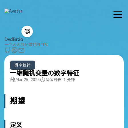
🥰
DvdBr3o
一个天天都在想她的白痴
概率统计
一维随机变量の数字特征
Mar 25, 2025
阅读时长: 1 分钟
期望
定义