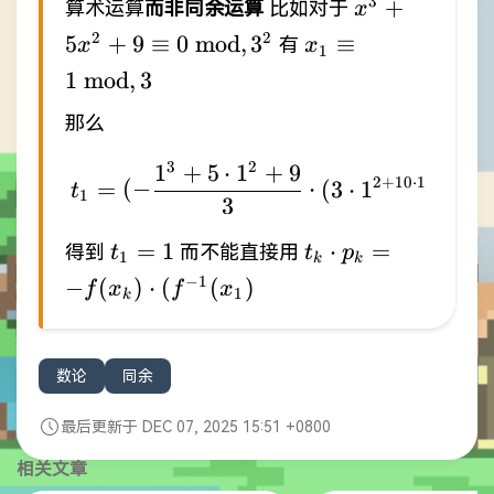
x^{3}+5x^{
3
+
算术运算
而非同余运算
比如对于
x
0 \
x_{1} \equiv 1 \
2
2
5
+
9
≡
0
mod
,
3
≡
有
x
x
1
\mathrm{mo
\mathrm{mod},3
1
mod
,
3
那么
3
2
1
+
5
⋅
1
+
9
t_{1}=(-\frac{1^{3}+
2
+
10
⋅
1
=
(
−
⋅
(
3
⋅
1
t
1
3
t_{1}=1
t_{k}\cdot p_{k
=
1
⋅
=
得到
而不能直接用
t
t
p
1
k
k
f(x_{k})\cdot(f^{
−
1
−
(
)
⋅
(
(
)
f
x
f
x
1
k
(x_{1}) % p)
数论
同余
最后更新于 DEC 07, 2025 15:51 +0800
相关文章