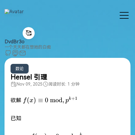
🥰
DvdBr3o
一个天天都在想她的白痴
数论
Hensel 引理
Nov 09, 2025
阅读时长: 1 分钟
f(x)\equiv0 \
+
1
(
)
≡
0
mod
,
k
欲解
f
x
p
\mathrm{mod},p^{k+1}
已知
k