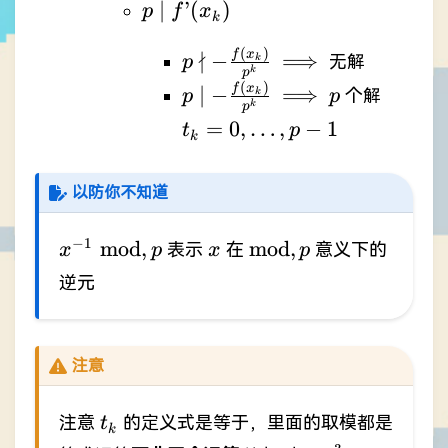
p \mid
∣
’
(
)
p
f
x
k
f’(x_{k})
(
)
p \nmid -
\implies
∤
f
x
−
⟹
无解
k
p
k
p
\frac{f(x_{k})}
(
)
p \mid -
\implies
p
f
x
∣
−
⟹
个解
k
p
p
{p^{k}}
k
p
\frac{f(x_{k})}
t_{k}=0,\dots,p-
=
0
,
…
,
−
1
t
p
k
{p^{k}}
1
以防你不知道
x^{-1}\
x
\mathrm{mod},p
−
1
mod
,
mod
,
表示
在
意义下的
x
p
x
p
\mathrm{mod},p
逆元
注意
t_{k}
注意
的定义式是等于，里面的取模都是
t
k