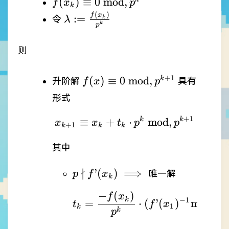
f(x_{k})\equiv0
(
)
≡
0
mod
,
f
x
p
k
\
(
)
\lambda :=
f
x
:=
令
k
λ
k
\mathrm{mod}
p
\frac{f(x_{k})}
, p^{k}
{p^{k}}
则
f(x)\equiv0 \
+
1
(
)
≡
0
mod
,
k
升阶解
具有
f
x
p
\mathrm{mod}
形式
, p^{k+1}
+
1
≡
+
x_{k+1}\equiv x_{k
⋅
k
mod
,
k
x
x
t
p
p
+
1
k
k
k
其中
p \nmid
\implies
∤
’
(
)
⟹
唯一解
p
f
x
k
f’(x_{k})
−
(
)
t_{k} = \frac{-f(
f
x
−
1
k
=
⋅
(
’
(
)
mod
,
)
t
f
x
p
1
k
k
p