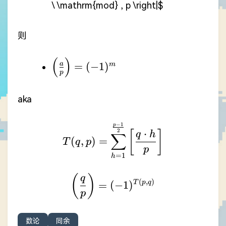
\ \mathrm{mod} , p \right|$
则
(
)
\left(
=
(
−
1
)
a
m
p
\frac{a}
{p}
aka
\right)=
(-1)^{m}
−
1
T(q,p)=\sum_{h=1}^{\f
p
2
⋅
[
]
q
h
∑
(
,
)
=
T
q
p
p
=
1
h
(
)
\left(\frac{q}{p}\righ
q
(
,
)
=
(
−
1
)
T
p
q
p
数论
同余