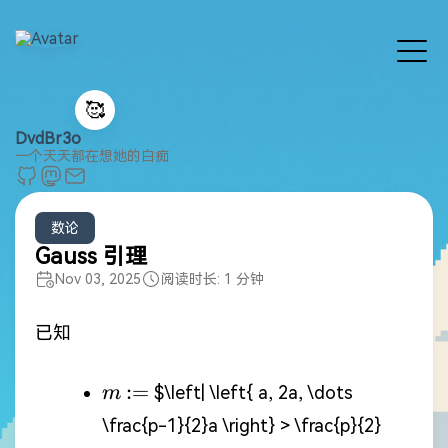
🥰
DvdBr3o
一个天天都在想她的白痴
数论
Gauss 引理
Nov 03, 2025
阅读时长: 1 分钟
已知
m
:=
:=
$\left| \left{ a, 2a, \dots
m
\frac{p-1}{2}a \right} > \frac{p}{2}