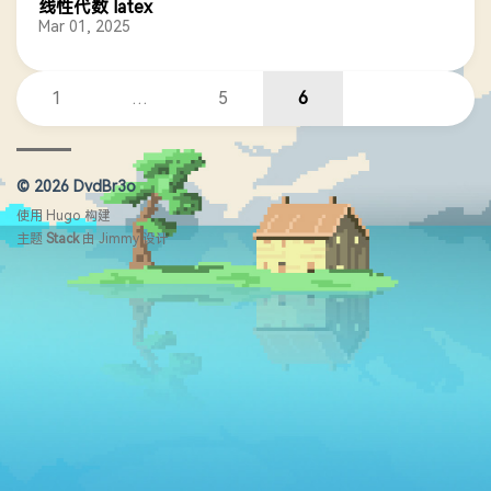
线性代数 latex
Mar 01, 2025
1
…
5
6
© 2026 DvdBr3o
使用
Hugo
构建
主题
Stack
由
Jimmy
设计