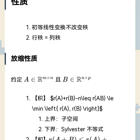
性质
初等线性变换不改变秩
行秩 = 列秩
放缩性质
A\in
B \in
R
R
×
×
∈
∈
m
n
n
p
约定
且
A
B
\mathbb{R}^{m\times
\mathbb{R}^{n\times
n}
p}
【积】
$r(A)+r(B)-n\leq r(AB) \le
\min \left{ r(A), r(B) \right}$
上界：子空间
下界：Sylvester 不等式
r(A+B)\leq
(
+
)
≤
(
)
+
【和】
r
A
B
r
A