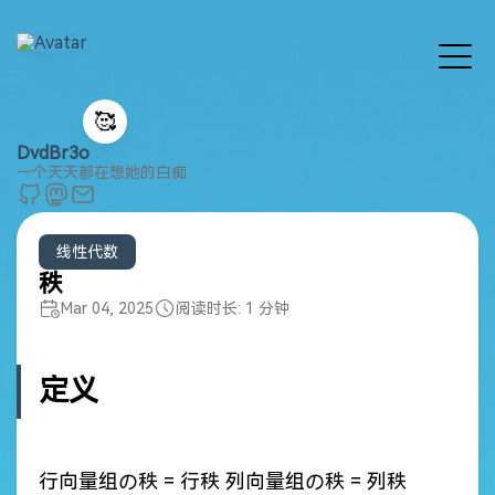
🥰
DvdBr3o
一个天天都在想她的白痴
线性代数
秩
Mar 04, 2025
阅读时长: 1 分钟
定义
行向量组の秩 = 行秩 列向量组の秩 = 列秩