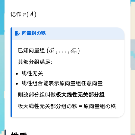
r(A)
(
)
记作
r
A
向量组の秩
(\vec{a_1},\dots,\vec{a_n})
(
,
…
,
)
已知向量组
a
a
1
n
其部分组满足：
线性无关
线性组合能表示原向量组任意向量
则改部分组叫做
极大线性无关部分组
极大线性无关部分组の秩 = 原向量组の秩