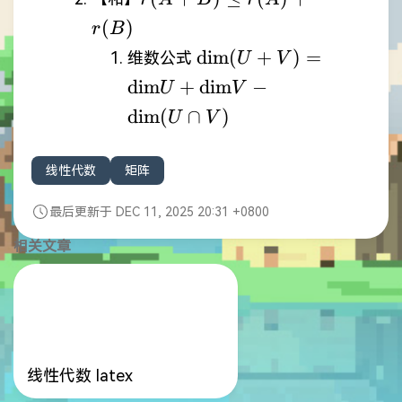
r(A)+r(B)
(
)
r
B
\mathrm{dim}
dim
(
+
)
=
维数公式
U
V
(U+V)=\mathrm{dim
dim
+
dim
−
U
V
\mathrm{dim}(U\cap 
dim
(
∩
)
U
V
线性代数
矩阵
最后更新于 DEC 11, 2025 20:31 +0800
相关文章
线性代数 latex