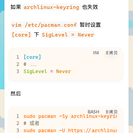
如果
archlinux-keyring
也失效
vim /etc/pacman.conf
暂时设置
[core]
下
SigLevel = Never
INI
📄拷贝
[core]
# ...
SigLevel
=
Never
然后
BASH
📄拷贝
# 或者