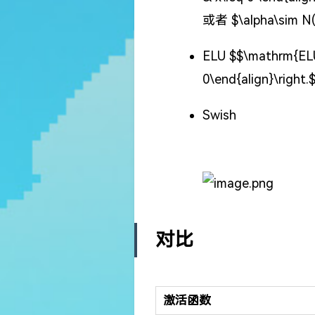
或者 $\alpha\sim N(
ELU
$$\mathrm{ELU}
0\end{align}\right.
Swish
对比
激活函数