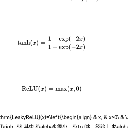
1
−
e
x
p
(
−
2
)
\tanh (x)=\frac{1-\exp(-2
x
t
a
n
h
(
)
=
x
1
+
e
x
p
(
−
2
)
x
ReLU
(
)
=
\mathrm{ReLU}(x)=\math
max
(
,
0
)
x
x
hrm{LeakyReLU}(x)=\left{\begin{align} & x, & x>0\ & \
ign}\right.$$ 其中 $\alpha$ 很小，$\to 0$，经验上 $\alph