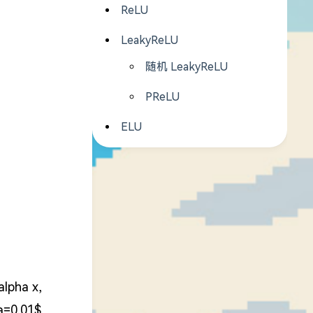
ReLU
LeakyReLU
随机 LeakyReLU
x)}{1+\exp(-2x)}
PReLU
ELU
rm{max}(x,0)
alpha x,
a=0.01$