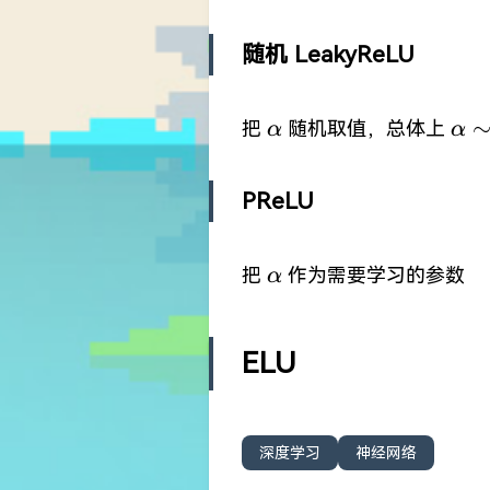
随机 LeakyReLU
\alpha
\al
把
随机取值，总体上
α
α
\si
N(0
PReLU
\alpha
把
作为需要学习的参数
α
ELU
深度学习
神经网络