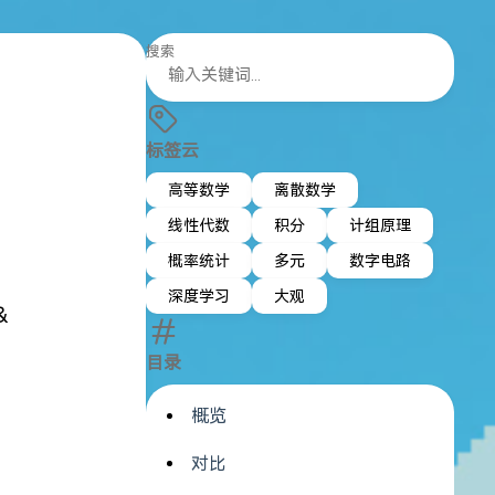
搜索
标签云
高等数学
离散数学
线性代数
积分
计组原理
概率统计
多元
数字电路
深度学习
大观
&
目录
概览
id}(x)=\frac{1}{1+\exp(-x)}
对比