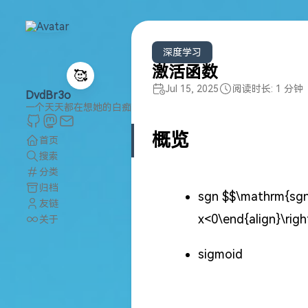
深度学习
激活函数
🥰
Jul 15, 2025
阅读时长: 1 分钟
DvdBr3o
一个天天都在想她的白痴
概览
首页
搜索
分类
归档
sgn
$$\mathrm{sgn}(
友链
x<0\end{align}\righ
关于
sigmoid