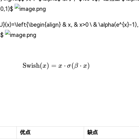
0,1)$
(x)=\left{\begin{align} & x, & x>0 \ & \alpha(e^{x}-1),
$$
Swish
(
)
=
\mathrm{Swish}(x)=x\cdot
⋅
(
⋅
)
x
x
σ
β
x
优点
缺点