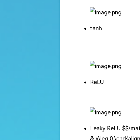
tanh
ReLU
Leaky ReLU
$$\mat
& x\leq 0 \end{al