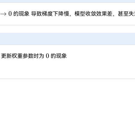
\to
→
0
的现象 导致梯度下降慢，模型收敛效果差，甚至失
0
0
0
更新权重参数时为
的现象