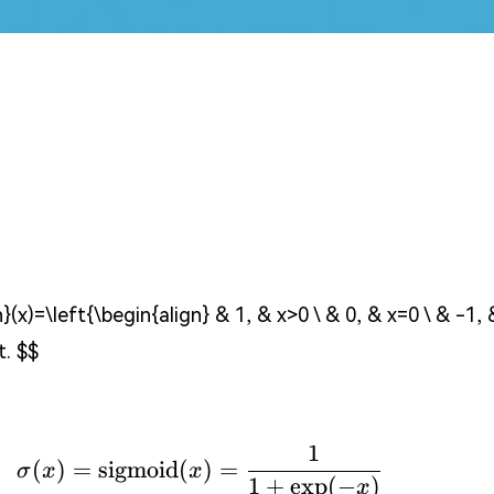
x)=\left{\begin{align} & 1, & x>0 \ & 0, & x=0 \ & -1, 
t. $$
1
\sigma(x)=\mathrm{sigmo
(
)
=
sigmoid
(
)
=
σ
x
x
1
+
e
x
p
(
−
)
x