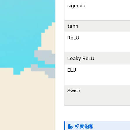
sigmoid
tanh
ReLU
Leaky ReLU
ELU
Swish
梯度饱和