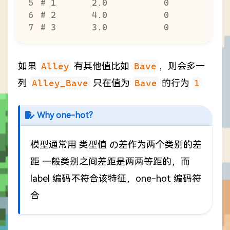
# 1       2.0           0          1
# 2       4.0           0          1
# 3       3.0           0          1
如果
Alley
有其他值比如
Bave
，则会多一
列
Alley_Bave
只在值为
Bave
的行为
1
Why one-hot?
模型通常用 类型值 の差作为两个类别的差
距 一般类别之间差距是两两等距的，而
label 编码不符合该特征，one-hot 编码符
合