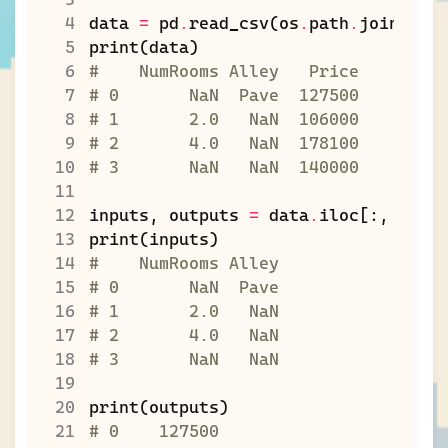
data
=
pd
.
read_csv
(
os
.
path
.
join
(
'pa
print
(
data
)
#    NumRooms Alley   Price
# 0       NaN  Pave  127500
# 1       2.0   NaN  106000
# 2       4.0   NaN  178100
# 3       NaN   NaN  140000
inputs
,
outputs
=
data
.
iloc
[:,
:
2
],
print
(
inputs
)
#    NumRooms Alley
# 0       NaN  Pave
# 1       2.0   NaN
# 2       4.0   NaN
# 3       NaN   NaN
print
(
outputs
)
# 0    127500