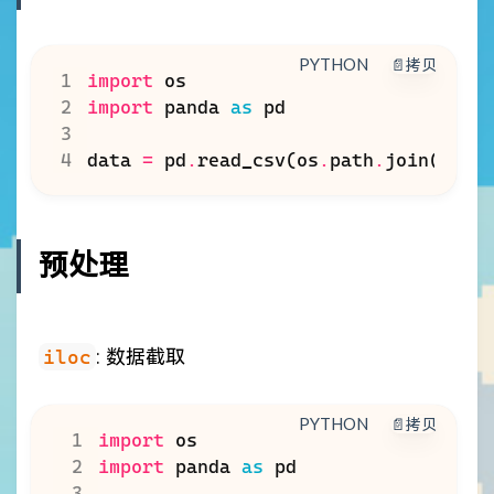
PYTHON
📄拷贝
import
os
import
panda
as
pd
data
=
pd
.
read_csv
(
os
.
path
.
join
(
'pat
预处理
iloc
: 数据截取
PYTHON
📄拷贝
import
os
import
panda
as
pd