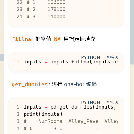
# 1    106000
# 2    178100
# 3    140000
fillna
: 把空值
NA
用指定值填充
PYTHON
📄拷贝
inputs
=
inputs
.
fillna
(
inputs
.
mean
()
get_dummies
: 进行
one-hot 编码
PYTHON
📄拷贝
inputs
=
pd
.
get_dummies
(
inputs
,
dumm
print
(
inputs
)
#    NumRooms  Alley_Pave  Alley_nan
# 0       3.0           1          0