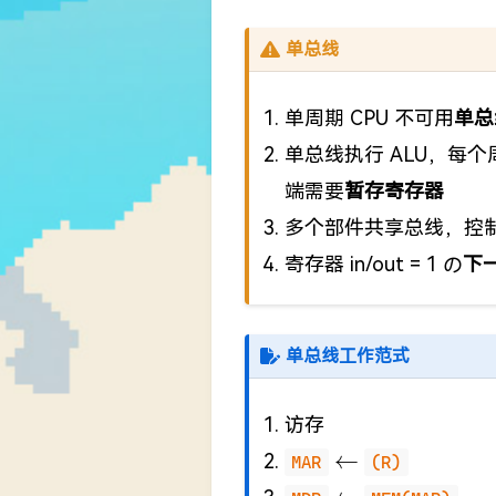
单总线
单周期 CPU 不可用
单总
单总线执行 ALU，每
端需要
暂存寄存器
多个部件共享总线，控
寄存器 in/out = 1 の
下
单总线工作范式
访存
\leftarrow
←
MAR
(R)
\leftarrow