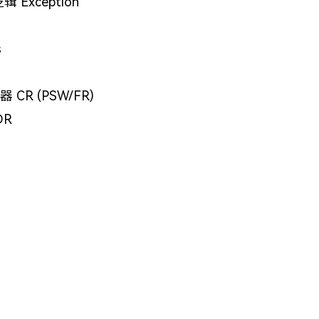
Exception
s
CR (PSW/FR)
DR