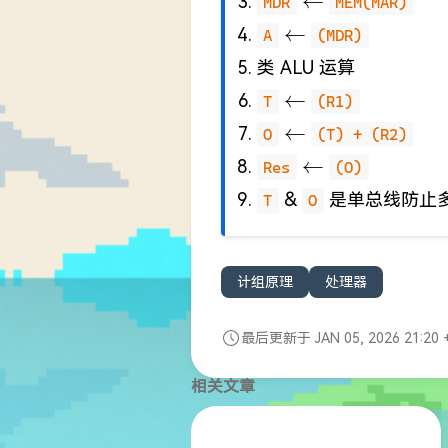
←
MDR
MEM(MAR)
\leftarrow
←
A
(MDR)
类 ALU 运算
\leftarrow
←
T
(R1)
\leftarrow
←
O
(T) + (R2)
\leftarrow
←
Res
(O)
&
是单总线防止
T
O
计组原理
处理器
最后更新于 JAN 05, 2026 21:20 
相关文章