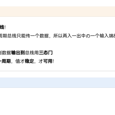
线
！
个周期总线只能传一个数据，所以两入一出中の一个输入端
制数据
输出到
总线用
三态门
一周期
，值才
稳定
，才
可用
！