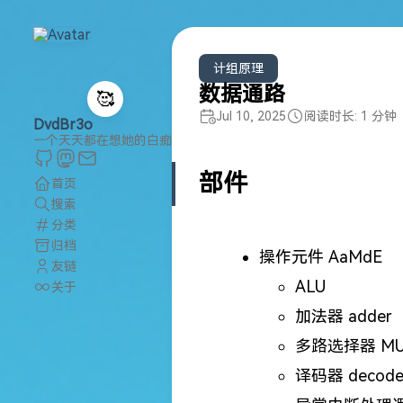
计组原理
数据通路
🥰
Jul 10, 2025
阅读时长: 1 分钟
DvdBr3o
一个天天都在想她的白痴
部件
首页
搜索
分类
归档
操作元件 AaMdE
友链
ALU
关于
加法器 adder
多路选择器 MU
译码器 decode