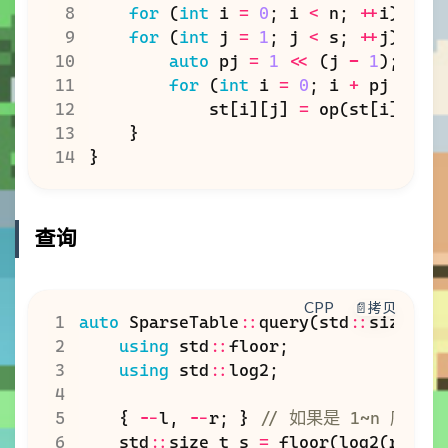
for
(
int
i
=
0
;
i
<
n
;
++
i
)
st
[
for
(
int
j
=
1
;
j
<
s
;
++
j
)
{
auto
pj
=
1
<<
(
j
-
1
);
for
(
int
i
=
0
;
i
+
pj
<
n
;
st
[
i
][
j
]
=
op
(
st
[
i
][
j
-
}
}
查询
CPP
📄拷贝
auto
SparseTable
::
query
(
std
::
size_t
using
std
::
floor
;
using
std
::
log2
;
{
--
l
,
--
r
;
}
std
::
size_t
s
=
floor
(
log2
(
r
-
l