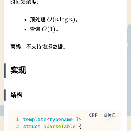
时间复杂度：
O(n
(
l
o
g
)
预处理
。
O
n
n
\log{n})
O(1)
(
1
)
查询
。
O
离线
，不支持增添数据。
实现
结构
CPP
📄拷贝
template
<
typename
T
>
struct
SparseTable
{