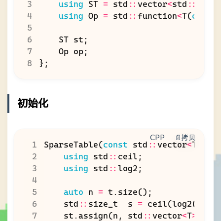
using
ST
=
std
::
vector
<
std
::
vect
using
Op
=
std
::
function
<
T
(
const
ST
st
;
Op
op
;
};
初始化
CPP
📄拷贝
SparseTable
(
const
std
::
vector
<
T
>&
t
using
std
::
ceil
;
using
std
::
log2
;
auto
n
=
t
.
size
();
std
::
size_t
s
=
ceil
(
log2
(
n
))
st
.
assign
(
n
,
std
::
vector
<
T
>
(
s
))