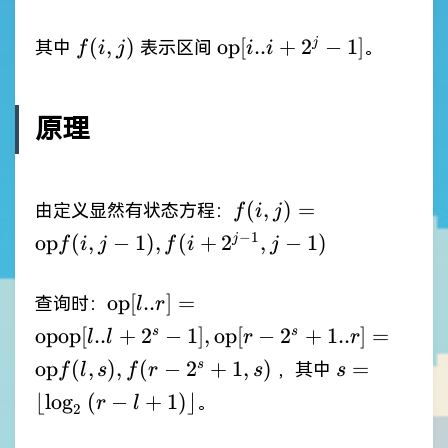
j)
f(i,
\mathrm{op}
(
,
)
op
[
..
+
2
−
1
]
j
其中
表示区间
。
f
i
j
i
i
j)
{[i .. i + 2^j -
1]}
原理
f(i, j) =
(
,
)
=
由定义显然有状态方程：
f
i
j
\mathrm{op}
−
1
op
(
,
−
1
)
,
(
+
2
,
−
1
)
j
f
i
j
f
i
j
{ f(i, j - 1), f(i
+ 2^{j - 1}, j
\mathrm{op}
op
[
..
]
=
查询时：
l
r
- 1) }
{[l .. r]} =
op
op
[
..
+
2
−
1
]
,
op
[
−
2
+
1..
]
=
s
s
l
l
r
r
\mathrm{op}
s =
op
(
,
)
,
(
−
2
+
1
,
)
=
s
，其中
f
l
s
f
r
s
s
{
\lfloor{\lo
⌊
l
o
g
(
−
+
1
)
⌋
\mathrm{op}
。
r
l
2
- l + 1)}}\r
{[l .. l + 2^s -