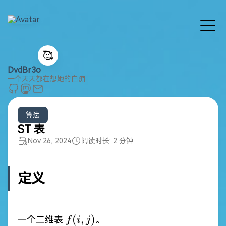
🥰
DvdBr3o
一个天天都在想她的白痴
算法
ST 表
Nov 26, 2024
阅读时长: 2 分钟
定义
f(i,
(
,
)
一个二维表
。
f
i
j