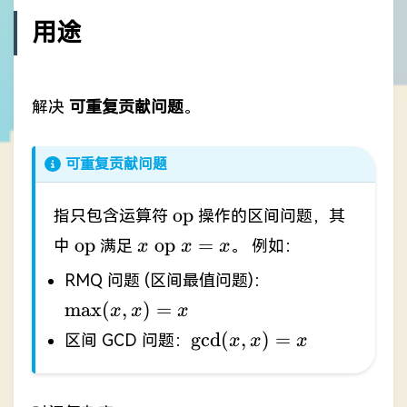
1]},
用途
\mathrm{op}
{[r - 2^s + 1
.. r]} } =
\mathrm{op}
解决
可重复贡献问题
。
{f(l, s), f(r -
2^s + 1, s)}
可重复贡献问题
\mathrm{op}
op
指只包含运算符
操作的区间问题，其
\mathrm{op}
x \
op
op
=
中
满足
。 例如：
x
x
x
\mathrm{op}
\max(x,
RMQ 问题 (区间最值问题)：
\ x = x
x) = x
m
a
x
(
,
)
=
x
x
x
\gcd(x,
g
c
d
(
,
)
=
区间 GCD 问题：
x
x
x
x) = x