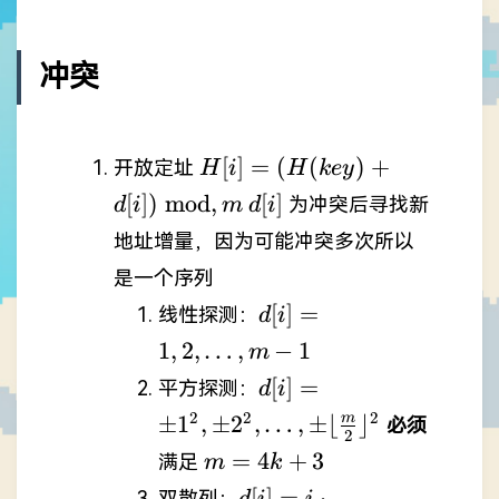
冲突
H[i]=
[
]
=
(
(
)
+
开放定址
H
i
H
k
ey
(H(key)+d[i]) \
d[i]
[
])
mod
,
[
]
为冲突后寻找新
d
i
m
d
i
\mathrm{mod}
地址增量，因为可能冲突多次所以
, m
是一个序列
d[i]=1,2,\dots,m-
[
]
=
线性探测：
d
i
1
1
,
2
,
…
,
−
1
m
d[i]=\pm1^{2},\pm2^
[
]
=
平方探测：
d
i
\lfloor \frac{m}{2} \r
2
2
2
±
1
,
±
2
,
…
,
±
⌊
⌋
m
必须
2
m =
=
4
+
3
满足
m
k
4k+3
d[i]=i
[
]
=
⋅
双散列：