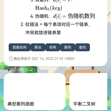
d
i
i
\cdot\mathrm{Hash}_{
Hash
(
)
k
ey
2
(key)
d[i]=
[
]
=
伪随机数列
伪随机：
d
i
伪随
拉链法 = 每个表项对应一个链表，
机数
冲突就放进链表里
列
数据结构
算法
哈希
散列
查找
最后更新于 DEC 14, 2025 21:39 +0800
相关文章
典型散列函数
平衡二叉树