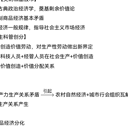
古典政治经济学，奠基剩余价值论
制商品经济基本矛盾
经济一般规律，指导社会主义市场经济
生科管创分】
arrow{深
创造价值劳动，对生产性劳动做出新界定
arrow{深
科技人员+经管人员在社会生产+价值创造
arrow{深
价值创造+价值分配关系
引起
\xrightarrow{引
生产力生产关系矛盾
农村自然经济+城市行会组织瓦解 
起}
生产关系产生
品经济分化