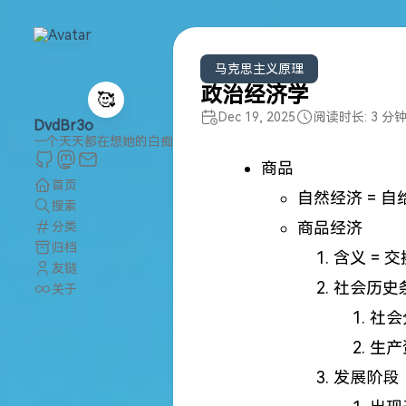
马克思主义原理
政治经济学
🥰
Dec 19, 2025
阅读时长: 3 分
DvdBr3o
一个天天都在想她的白痴
商品
首页
自然经济 = 
搜索
商品经济
分类
归档
含义 = 
友链
社会历史
关于
社会
生产
发展阶段