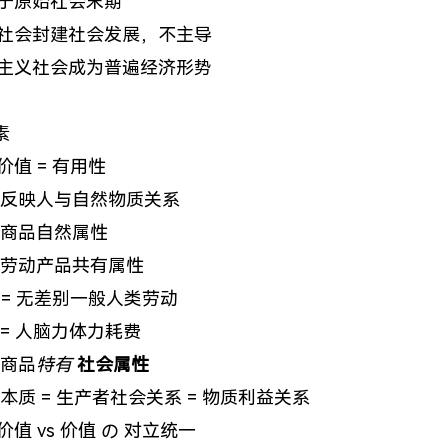
于原始社会末期
社会封建社会发展，不主导
主义社会成为普遍经济形势
素
价值 = 有用性
反映人与自然物质关系
商品自然属性
劳动产品共有属性
 = 无差别一般人类劳动
= 人脑力体力耗费
商品
特有
社会属性
本质 = 生产者社会关系 = 物质利益关系
价值 vs 价值 の 对立统一