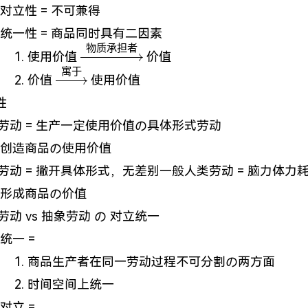
对立性 = 不可兼得
统一性 = 商品同时具有二因素
物质承担者
\xrightarrow{物
使用价值
价值
质承担者}
寓于
\xrightarrow{寓
价值
使用价值
于}
性
劳动 = 生产一定使用价值の具体形式劳动
创造商品の使用价值
劳动 = 撇开具体形式，无差别一般人类劳动 = 脑力体力
形成商品の价值
劳动 vs 抽象劳动 の 对立统一
统一 =
商品生产者在同一劳动过程不可分割の两方面
时间空间上统一
对立 =