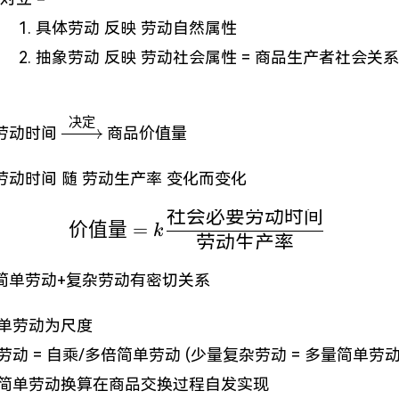
具体劳动 反映 劳动自然属性
抽象劳动 反映 劳动社会属性 = 商品生产者社会关系
决定
\xrightarrow{决
劳动时间
商品价值量
定}
劳动时间 随 劳动生产率 变化而变化
社会必要劳动时间
价值量 = k\frac{
价值量
=
k
劳动生产率
简单劳动+复杂劳动有密切关系
单劳动为尺度
劳动 = 自乘/多倍简单劳动 (少量复杂劳动 = 多量简单劳动
简单劳动换算在商品交换过程自发实现