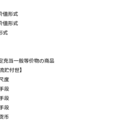
价值形式
价值形式
形式
固定充当一般等价物の商品
流贮付世】
尺度
手段
手段
手段
货币