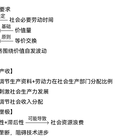
要求
决定
xleftarrow{决
社会必要劳动时间
}
基础
\xleftarrow{基
价值量
础}
原则
\xleftarrow{原
等价交换
则}
价格围绕价值自发波动
料产收】
调节生产资料+劳动力在社会生产部门分配比例
刺激社会生产力发展
调节社会收入分配
费垄极】
可能导致
\xrightarrow{可
性+滞后性
社会资源浪费
能导致}
垄断，阻碍技术进步