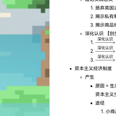
扬弃英国
揭示私有
揭示商品
深化认识 【创
深化认识
\xright
化认识}
深化认识
\xright
化认识}
深化认识
\xright
化认识}
资本主义经济制度
产生
原因 = 
资本主义
途径
小商