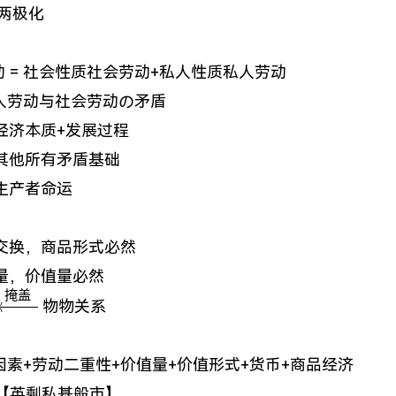
两极化
 = 社会性质社会劳动+私人性质私人劳动
私人劳动与社会劳动の矛盾
经济本质+发展过程
其他所有矛盾基础
生产者命运
交换，商品形式必然
量，价值量必然
掩盖
\xleftarrow{掩
物物关系
盖}
二因素+劳动二重性+价值量+价值形式+货币+商品经济
【英剩私基般市】