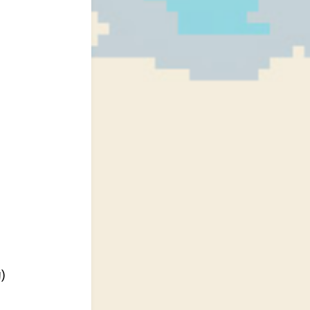
社会必要劳动时间}{劳动生产率}
)