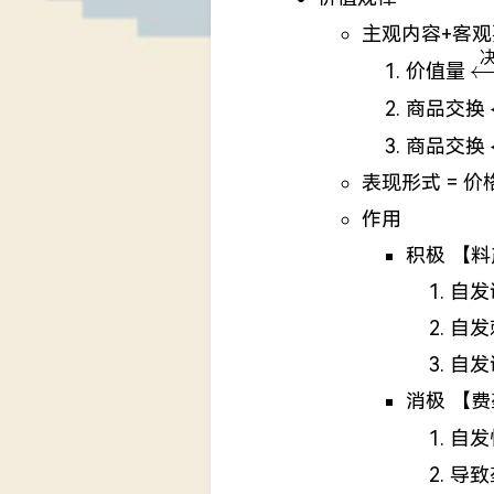
主观内容+客观
\
价值量
定
商品交换
商品交换
表现形式 = 
作用
积极 【
自发
自发
自发
消极 【
自发
导致