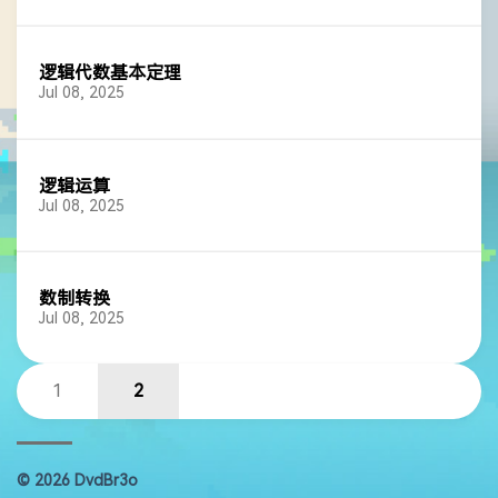
逻辑代数基本定理
Jul 08, 2025
逻辑运算
Jul 08, 2025
数制转换
Jul 08, 2025
1
2
© 2026 DvdBr3o