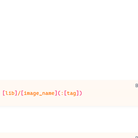
 
[
lib
]
/
[
image_name
](
:
[
tag
])