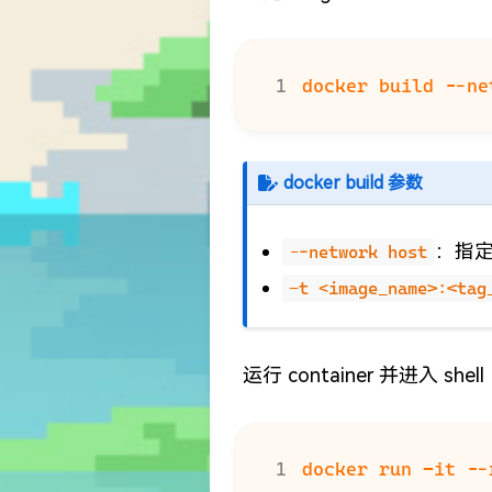
docker build 参数
：指定
--network host
-t <image_name>:<tag
运行 container 并进入 shell