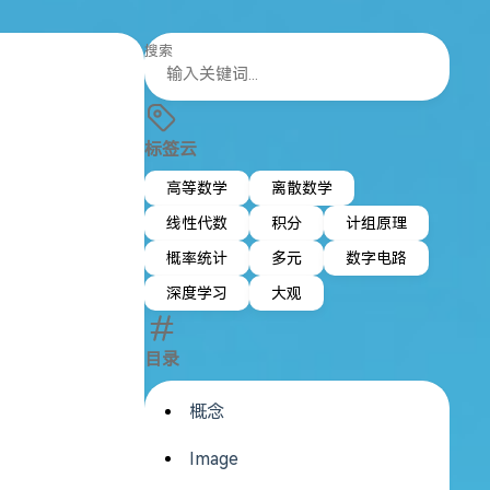
搜索
标签云
高等数学
离散数学
线性代数
积分
计组原理
概率统计
多元
数字电路
深度学习
大观
目录
概念
Image