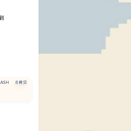
到
BASH
📄拷贝