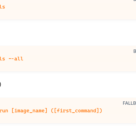
)
FALL