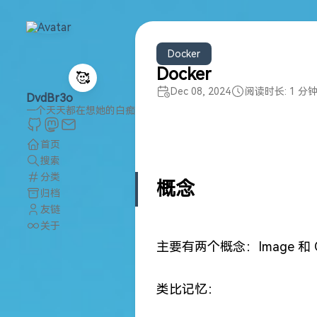
Docker
Docker
🥰
Dec 08, 2024
阅读时长: 1 分
DvdBr3o
一个天天都在想她的白痴
首页
搜索
分类
概念
归档
友链
关于
主要有两个概念：Image 和 Co
类比记忆：