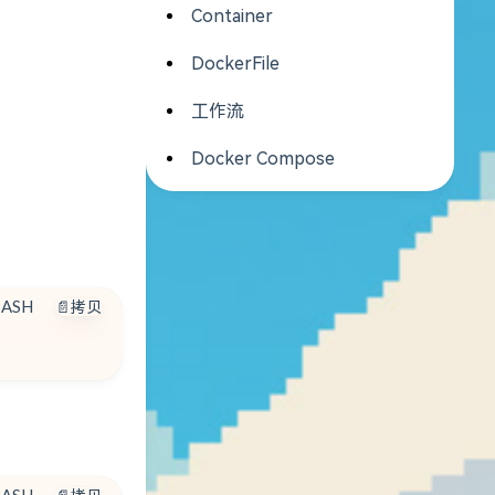
Container
DockerFile
工作流
Docker Compose
BASH
📄拷贝