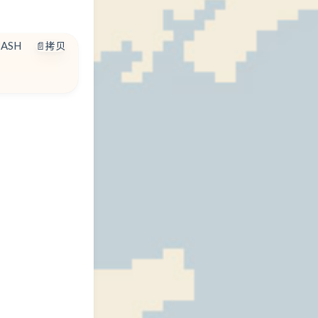
BASH
📄拷贝