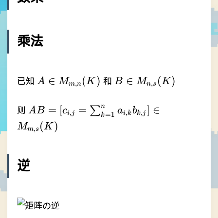
乘法
A\in
B\in
∈
(
)
∈
(
)
已知
和
A
M
K
B
M
K
,
,
m
n
n
s
M_{m,n}
M_{n,s}
(K)
(K)
AB=\left[
n
=
[
=
]
∈
∑
则
A
B
c
a
b
,
,
,
i
j
i
k
k
j
=
1
k
c_{i,j}=\sum_{k=1}^{n}
(
)
M
K
,
m
s
a_{i,k}b_{k,j} \right] \in
M_{m,s}(K)
逆