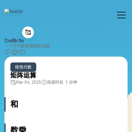
🥰
DvdBr3o
一个天天都在想她的白痴
线性代数
矩阵运算
Mar 04, 2025
阅读时长: 1 分钟
和
数乘