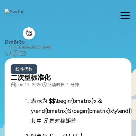
🥰
DvdBr3o
一个天天都在想她的白痴
线性代数
二次型标准化
Jun 17, 2025
阅读时长: 1 分钟
表示为
$$\begin{bmatrix}x &
y\end{bmatrix}S\begin{bmatrix}x\y\end{b
S
其中
是对称矩阵
S
S=P\Lambda
−
1