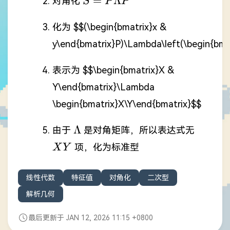
=
Λ
对角化
S
P
P
P^{-1}
化为
$$(\begin{bmatrix}x &
y\end{bmatrix}P)\Lambda\left(\begin{bmat
表示为
$$\begin{bmatrix}X &
Y\end{bmatrix}\Lambda
\begin{bmatrix}X\Y\end{bmatrix}$$
\Lambda
XY
Λ
由于
是对角矩阵，所以表达式无
项，化为标准型
X
Y
线性代数
特征值
对角化
二次型
解析几何
最后更新于 JAN 12, 2026 11:15 +0800