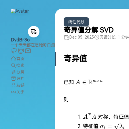
线性代数
奇异值分解 SVD
🥰
Dec 05, 2025
阅读时长: 1 分
DvdBr3o
一个天天都在想她的白痴
奇异值
首页
搜索
分类
归档
A\in
R
×
∈
m
n
已知
A
友链
\mathbb{R}^{m\t
关于
n}
则
A^{T}A
T
对称，特征
A
A
\sigma_{i
=
特征值
σ
λ
i
i