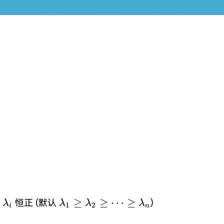
钟
imes
\lambda_{{i}}
\lambda_{1}\geq\lambda_{2}\ge
≥
≥
⋯
≥
值
恒正 (默认
)
λ
λ
λ
λ
1
2
i
n
}=\sqrt{