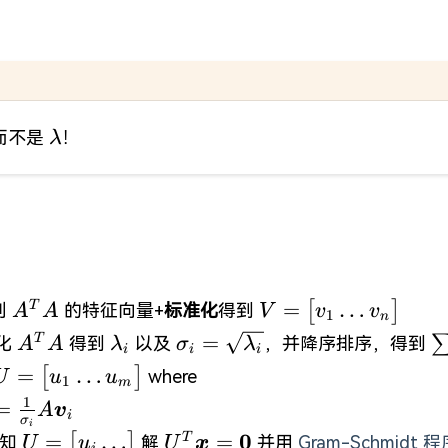
-r)\times(n-
}\in
\times n}
sqrt{
\lambda
而不是
！
λ
}
A^{T}A
V=\begin{bmatrix
…
=
[
]
T
列
的特征向量+
标准化
得到
v
v
A
A
V
1
n
v_{n}\end{bmatri
A^{T}A
\lambda_{i}
\sigma_{i}=\sqrt{
\
=
T
化
得到
以及
，并降序排序，得到
A
A
λ
σ
λ
i
i
i
\lambda_{i} }
U=\begin{bmatrix}u_{1}\dots
…
=
[
]
where
u
u
U
1
m
u_{m}\end{bmatrix}
i}=\frac{1}
1
=
A
v
i
σ
i
sigma_{i}}A\boldsymbol{v}_{i}
=0
U=\begin{bmatrix}u_{i}\dots\end{bmatri
U^{T}\boldsymbol{x}=\bol
0
…
=
=
[
]
T
已知
解
并用
Gram-Schmidt 
u
U
U
x