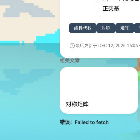
i
正交基
线性代数
对称
矩阵
最后更新于 DEC 12, 2025 14:04 
相关文章
对称矩阵