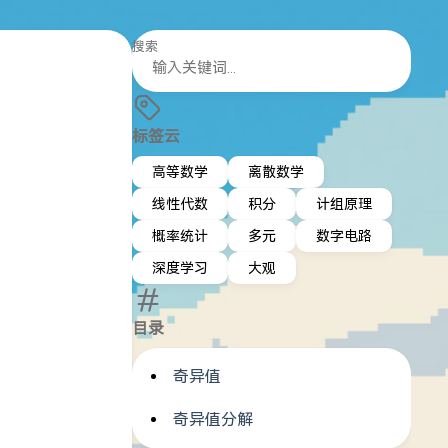
搜索
标签云
高等数学
离散数学
线性代数
积分
计组原理
概率统计
多元
数字电路
深度学习
大观
目录
奇异值
q\dots\geq\lambda_{n}
奇异值分解