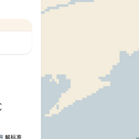
}v_{1}\dots
x}
sum
∑
x}
dsymbol{0}
程序
解标准