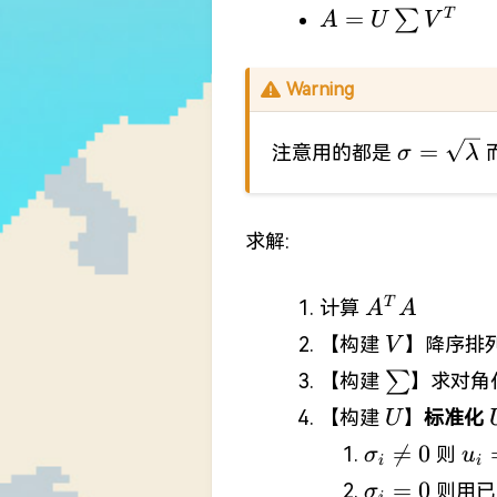
n}
& 0 \ 0 & 0^{(m
A=U\sum
=
∑
T
A
U
V
r)}\end{bmatrix
V^{T}
\mathbb{R}^{m
Warning
\sigma=\
=
注意用的都是
σ
λ
\lambda 
求解:
A^{T}A
T
计算
A
A
V
【构建
】降序排
V
\sum
∑
【构建
】求对角
U
【构建
】
标准化
U
\sigma_{i}
u_{

=
0
则
σ
u
i
i
\neq 0
{\
\sigma_{i}
=
0
则用
σ