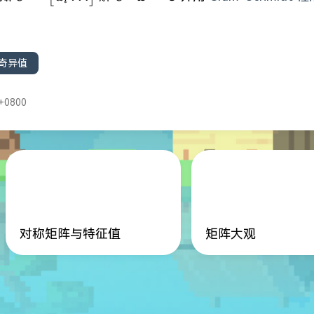
i
奇异值
+0800
对称矩阵与特征值
矩阵大观