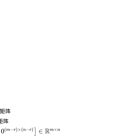
i} }
\times
}A=r
矩阵
\times
矩阵
\times
matrix}D_{\sigma}
R
×
(
−
)
×
(
−
)
∈
0
]
m
n
m
r
n
r