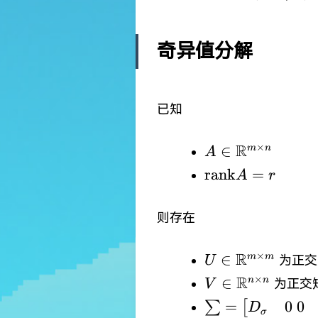
\lambda_{
奇异值分解
已知
A\in
R
×
∈
m
n
A
\mathbb{R}^{m
\mathrm{rank
rank
=
A
r
n}
则存在
U\in
R
×
∈
m
m
为正交
U
\mathbb{R}^{m
V\in
R
×
∈
n
n
为正交
V
m}
\mathbb{R}^{n
\sum=\begin{b
=
0
0
∑
[
D
σ