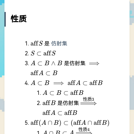
性质
\mathrm{aff}S
aff
是
仿射集
S
S\subset
⊂
aff
S
S
\mathrm{aff}S
A\subset
\land
B
\implies
\mathrm{a
⊂
∧
⟹
是仿射集
A
B
B
B
B
aff
⊂
A
B
A\subset B \implies
⊂
⟹
aff
⊂
aff
A
B
A
B
\mathrm{aff}A\subset
A\subset
⊂
⊂
aff
A
B
B
\mathrm{aff}B
B\subset
性质
3
\mathrm{aff}B
\xRightarrow{性
\mathrm{aff
aff
是仿射集
B
\mathrm{aff}B
质3}
\mathrm{af
aff
⊂
aff
A
B
\mathrm{aff}(A\cap
aff
(
∩
)
⊂
(
aff
∩
aff
)
A
B
A
B
B)\subset(\mathrm{aff}A
性质
4
A\cap B\subset A
∩
⊂
A
B
A