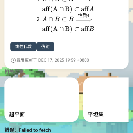
\cap \mathrm{aff}B)
\xRightarrow{性质
aff
(
A
∩
B
)
⊂
aff
A
4}\mathrm{aff(A\cap
性质
4
A\cap B\subset B
∩
⊂
A
B
B
B)}\subset
\xRightarrow{性质
\mathrm{aff}A
aff
(
A
∩
B
)
⊂
aff
B
4}\mathrm{aff(A\cap
B)}\subset
线性代数
仿射
\mathrm{aff}B
最后更新于 DEC 17, 2025 19:59 +0800
相关文章
超平面
平坦集