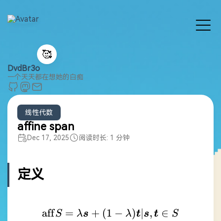
🥰
DvdBr3o
一个天天都在想她的白痴
线性代数
affine span
Dec 17, 2025
阅读时长: 1 分钟
定义
aff
=
+
(
1
\mathrm{aff}S={ \lamb
−
)
∣
,
∈
S
λ
s
λ
t
s
t
S